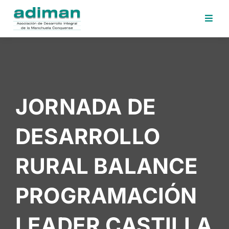
Inicio
Adiman
Iniciativas
JORNADA DE
Desafios
Sede
DESARROLLO
Electrónica
Perfil
RURAL BALANCE
Contratante
Noticias
PROGRAMACIÓN
Contacto
LEADER CASTILLA
Area