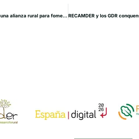
La Manchuela Conquense y el Pays de Bocage inician una alianza rural para fomentar el desarrollo sostenible