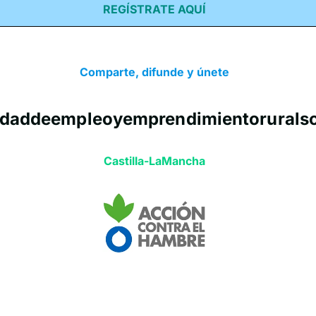
REGÍSTRATE AQUÍ
Comparte, difunde y únete
addeempleoyemprendimientoruralso
Castilla-LaMancha