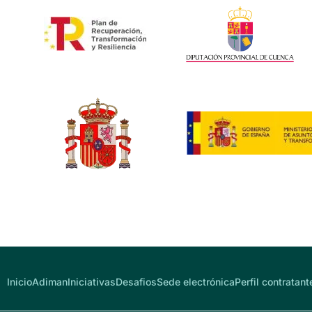
Inicio
Adiman
Iniciativas
Desafios
Sede electrónica
Perfil contratant