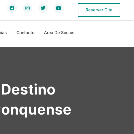
Reservar Cita
cias
Contacto
Area De Socios
 Destino
 Conquense