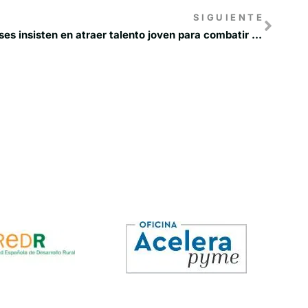
SIGUIENTE
RECAMDER y los GDR conquenses insisten en atraer talento joven para combatir la despoblación