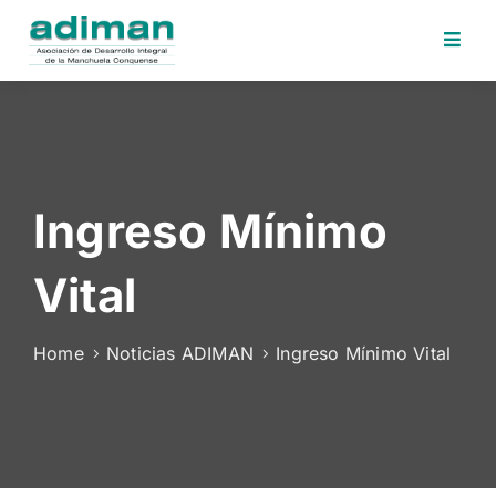
Inicio
Adiman
Iniciativas
Ingreso Mínimo
Desafios
Sede
Vital
Electrónica
Perfil
Home
Noticias ADIMAN
Ingreso Mínimo Vital
Contratante
Noticias
Contacto
Area