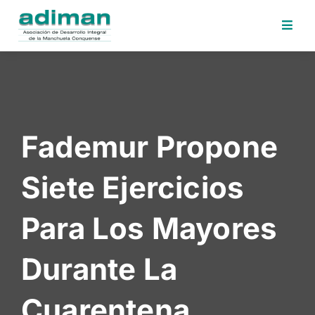
Inicio
Adiman
Iniciativas
Fademur Propone
Desafios
Sede
Siete Ejercicios
Electrónica
Perfil
Para Los Mayores
Contratante
Noticias
Durante La
Contacto
Cuarentena
Area