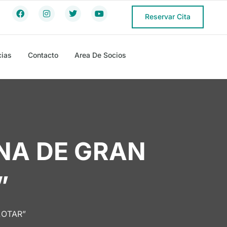
Reservar Cita
cias
Contacto
Area De Socios
ONA DE GRAN
”
LOTAR”