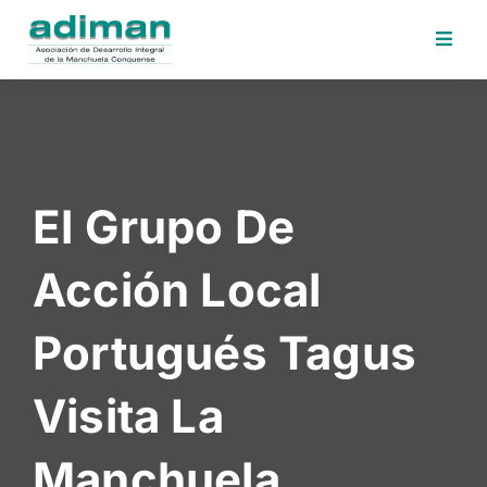
Inicio
Adiman
Iniciativas
El Grupo De
Desafios
Sede
Acción Local
Electrónica
Perfil
Portugués Tagus
Contratante
Noticias
Visita La
Contacto
Manchuela
Area