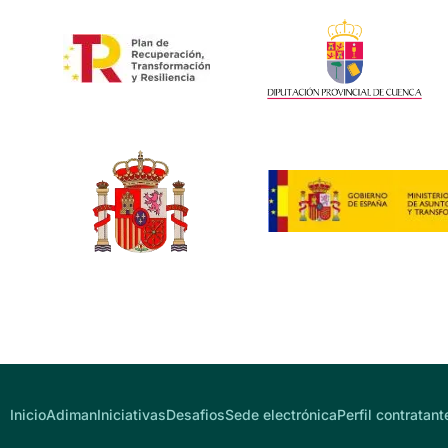
Inicio
Adiman
Iniciativas
Desafios
Sede electrónica
Perfil contratant