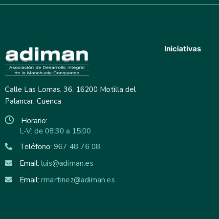
Iniciativas
Calle Las Lomas, 36, 16200 Motilla del
Palancar, Cuenca
Horario:
L-V: de 08:30 a 15:00
Teléfono:
967 48 76 08
Email:
luis@adiman.es
Email:
rmartinez@adiman.es