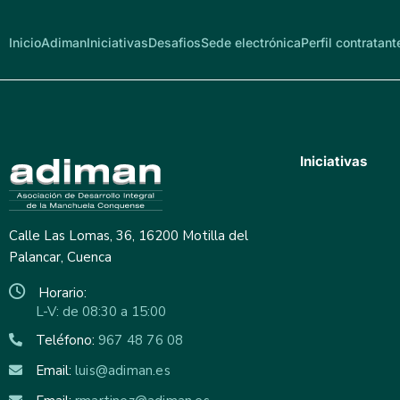
Inicio
Adiman
Iniciativas
Desafios
Sede electrónica
Perfil contratant
Iniciativas
Calle Las Lomas, 36, 16200 Motilla del
Palancar, Cuenca
Horario:
L-V: de 08:30 a 15:00
Teléfono:
967 48 76 08
Email:
luis@adiman.es