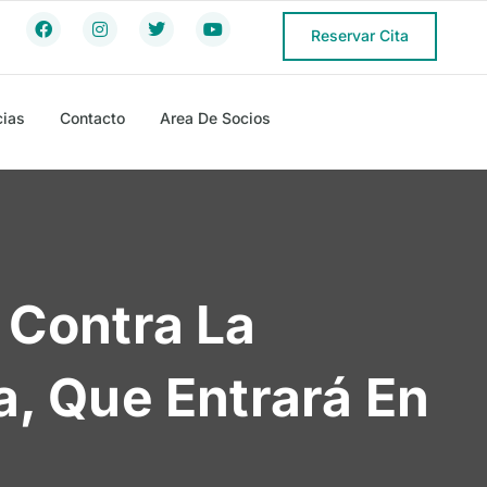
Reservar Cita
cias
Contacto
Area De Socios
 Contra La
, Que Entrará En