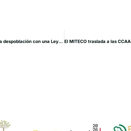
Castilla-La Mancha marca el paso en la lucha contra la despoblación con una Ley “pionera y transversal” que introduce la política fiscal