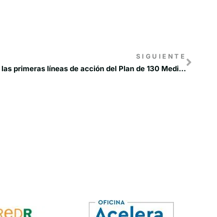
SIGUIENTE
El MITECO traslada a las CCAA las primeras líneas de acción del Plan de 130 Medidas frente al Reto Demográfico