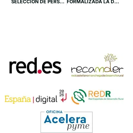
SELECCIÓN DE PERSONAL: GERENTE RUTA DEL VINO LA MANCHUELA
FORMALIZADA LA DECLARACIÓN DE LA RESERVA DE LA BIOSFERA VALLE DEL CABRIEL