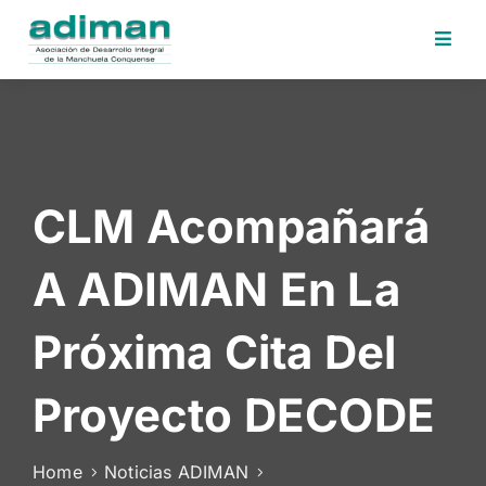
Inicio
Adiman
Iniciativas
CLM Acompañará
Desafios
Sede
A ADIMAN En La
Electrónica
Perfil
Próxima Cita Del
Contratante
Noticias
Proyecto DECODE
Contacto
Home
Noticias ADIMAN
Area