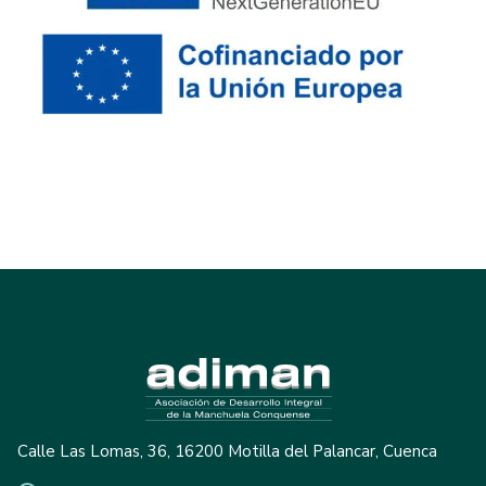
Calle Las Lomas, 36, 16200 Motilla del Palancar, Cuenca