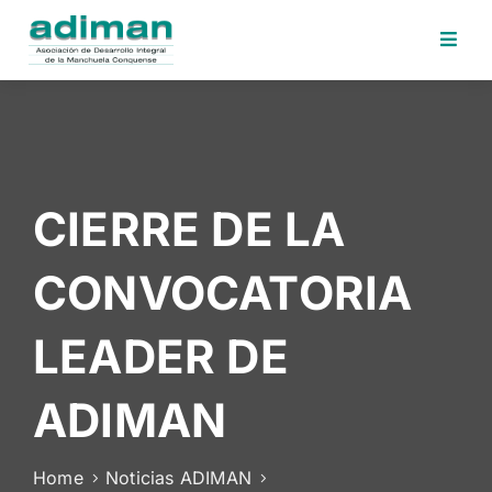
Inicio
Adiman
Iniciativas
CIERRE DE LA
Desafios
Sede
CONVOCATORIA
Electrónica
Perfil
LEADER DE
Contratante
Noticias
ADIMAN
Contacto
Home
Noticias ADIMAN
Area