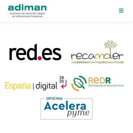
Inicio
Adiman
Iniciativas
Desafios
Sede
Electrónica
Perfil
Contratante
Noticias
Contacto
Area