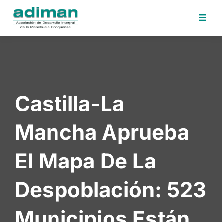
Inicio
Adiman
Iniciativas
Castilla-La
Desafios
Sede
Mancha Aprueba
Electrónica
Perfil
El Mapa De La
Contratante
Noticias
Despoblación: 523
Contacto
Municipios Están
Area