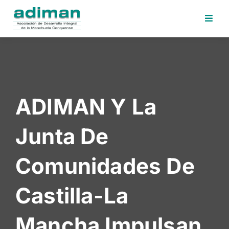
Inicio
Adiman
Iniciativas
ADIMAN Y La
Desafios
Sede
Junta De
Electrónica
Perfil
Comunidades De
Contratante
Noticias
Castilla-La
Contacto
Mancha Impulsan
Area