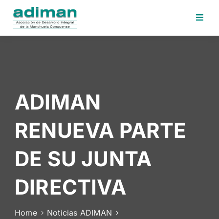
Inicio
Adiman
Iniciativas
ADIMAN
Desafios
Sede
RENUEVA PARTE
Electrónica
Perfil
DE SU JUNTA
Contratante
Noticias
DIRECTIVA
Contacto
Home
Noticias ADIMAN
Area