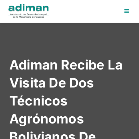
Inicio
Adiman
Iniciativas
Adiman Recibe La
Desafios
Sede
Visita De Dos
Electrónica
Perfil
Técnicos
Contratante
Noticias
Agrónomos
Contacto
Bolivianos De
Area