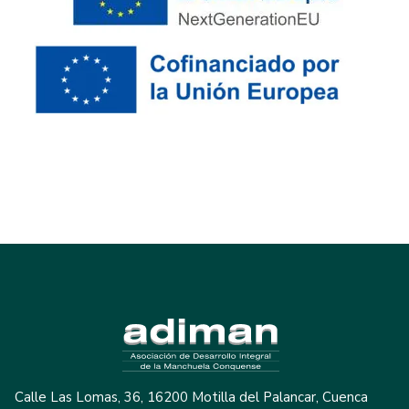
Calle Las Lomas, 36, 16200 Motilla del Palancar, Cuenca