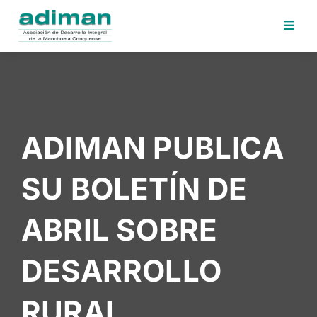
Inicio
Adiman
Iniciativas
ADIMAN PUBLICA
Desafios
Sede
SU BOLETÍN DE
Electrónica
Perfil
ABRIL SOBRE
Contratante
Noticias
DESARROLLO
Contacto
RURAL
Area