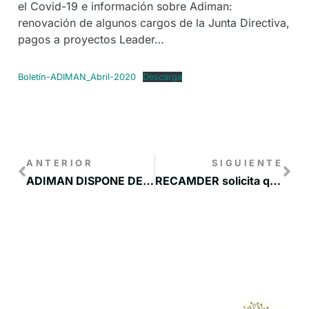
el Covid-19 e información sobre Adiman:
renovación de algunos cargos de la Junta Directiva,
pagos a proyectos Leader…
Boletín-ADIMAN_Abril-2020
Descarga
ANTERIOR
SIGUIENTE
ADIMAN DISPONE DE UN SERVICIO DE INFORMACIÓN SOBRE LA SITUACIÓN SOCIAL Y ECONÓMICA EN LA MANCHUELA CONQUENSE
RECAMDER solicita que los habitantes de los pueblos puedan salir para cuidar de los pequeños huertos rurales