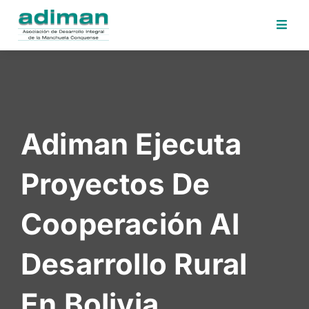
Inicio
Adiman
Iniciativas
Adiman Ejecuta
Desafios
Sede
Proyectos De
Electrónica
Perfil
Cooperación Al
Contratante
Noticias
Desarrollo Rural
Contacto
En Bolivia
Area