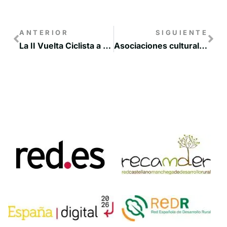
ANTERIOR
SIGUIENTE
La II Vuelta Ciclista a Castilla-La Mancha Leader recorrerá, del 7 al 13 de agosto, más de 1.000 kilómetros y 102 municipios
Asociaciones culturales y sociosanitarias, artesanos y empresas de reciclaje ya pueden solicitar las ayudas Leader de las nuevas convocatorias de ADIMAN