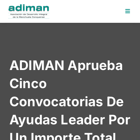
Inicio
Adiman
Iniciativas
ADIMAN Aprueba
Desafios
Sede
Cinco
Electrónica
Perfil
Convocatorias De
Contratante
Noticias
Ayudas Leader Por
Contacto
Un Importe Total
Area